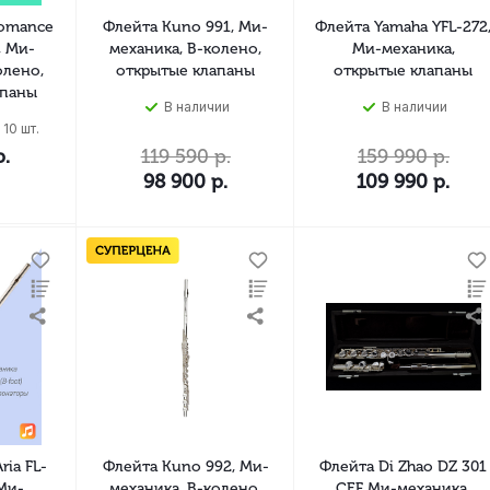
Romance
Флейта Kuno 991, Ми-
Флейта Yamaha YFL-272
, Ми-
механика, B-колено,
Ми-механика,
олено,
открытые клапаны
открытые клапаны
апаны
В наличии
В наличии
 10 шт.
.
119 590
р.
159 990
р.
98 900
р.
109 990
р.
ria FL-
Флейта Kuno 992, Ми-
Флейта Di Zhao DZ 301
Ми-
механика, B-колено,
CEF Ми-механика,