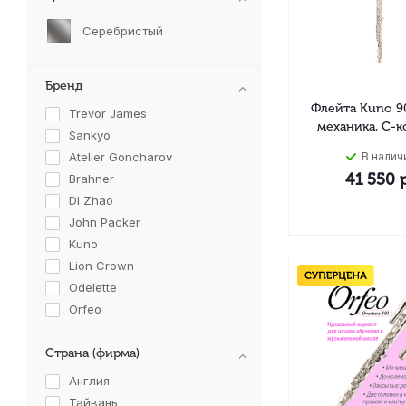
Серебристый
Бренд
Флейта Kuno 9
Trevor James
механика, C-
Sankyo
Atelier Goncharov
В налич
41 550
р
Brahner
Di Zhao
John Packer
Kuno
Lion Crown
Odelette
Orfeo
Roy Benson
Страна (фирма)
Yamaha
Англия
Тайвань