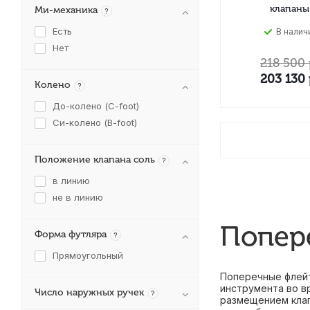
клапаны
Ми-механика
?
Есть
В налич
Нет
218 500
203 130
Колено
?
До-колено (С-foot)
Си-колено (B-foot)
Положение клапана соль
?
в линию
не в линию
Попере
Форма футляра
?
Прямоугольный
Поперечные флейт
инструмента во в
Число наружных ручек
?
размещением клап