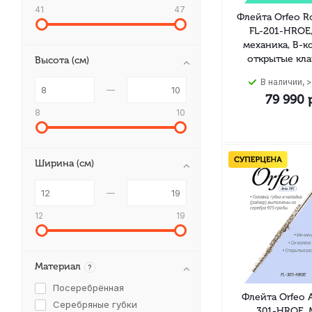
41
47
Флейта Orfeo 
FL-201-HROE
механика, B-к
открытые кл
Высота (см)
В наличии, >
79 990
р
8
10
Ширина (см)
12
19
Материал
?
Посеребрённая
Флейта Orfeo A
Серебряные губки
301-HROE, 