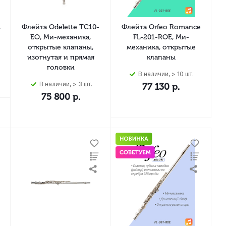
,
Флейта Odelette TC10-
Флейта Orfeo Romance
EO, Ми-механика,
FL-201-ROE, Ми-
открытые клапаны,
механика, открытые
изогнутая и прямая
клапаны
головки
В наличии, > 10 шт.
В наличии, > 3 шт.
77 130
р.
75 800
р.