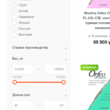
США
Китай
Флейта Orfeo O
Германия
FL-101-CSE, изо
Япония
прямая головк
механик
Россия
Вьетнам
В наличии, >
69 900
р
Страна производства
Вес, кг
1.0200
1.5900
Длина (см)