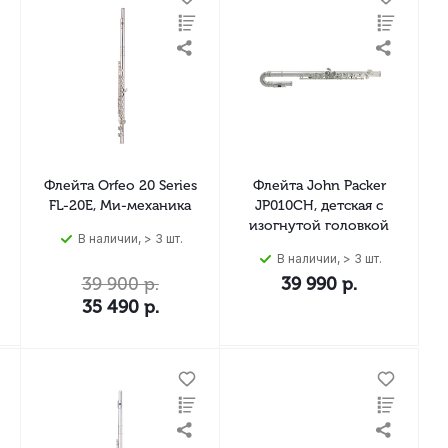
Флейта Orfeo 20 Series
Флейта John Packer
FL-20E, Ми-механика
JP010CH, детская с
изогнутой головкой
В наличии, > 3 шт.
В наличии, > 3 шт.
39 900
р.
39 990
р.
35 490
р.