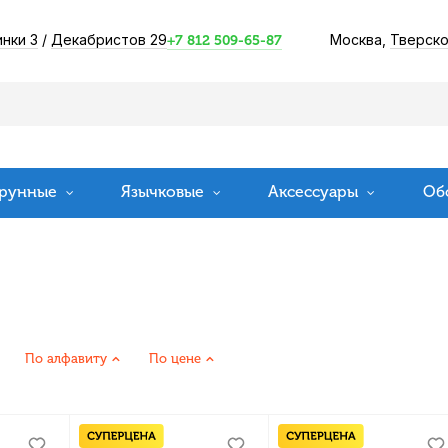
инки 3
/
Декабристов 29
Москва,
Тверско
+7 812 509-65-87
рунные
Язычковые
Аксессуары
Об
По алфавиту
По цене