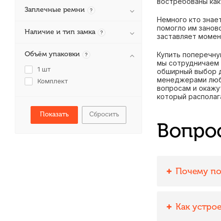
востребованы как
Заплечные ремни
?
Немного кто знае
помогло им занов
Наличие и тип замка
?
заставляет момен
Объём упаковки
Купить поперечну
?
мы сотрудничаем 
1 шт
обширный выбор д
менеджерами любы
Комплект
вопросам и окажу
который располага
Сбросить
Вопро
Почему по
Как устро