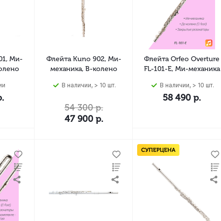
01, Ми-
Флейта Kuno 902, Ми-
Флейта Orfeo Overture
колено
механика, B-колено
FL-101-E, Ми-механика
ии
В наличии, > 10 шт.
В наличии, > 10 шт.
.
58 490
р.
54 300
р.
47 900
р.