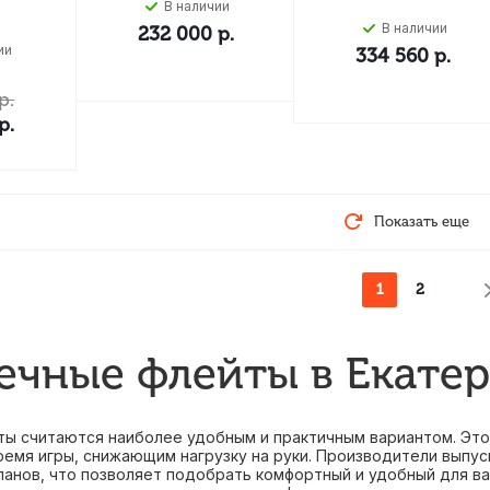
В наличии
В наличии
232 000
р.
ии
334 560
р.
р.
р.
Показать еще
1
2
чные флейты в Екатер
ы считаются наиболее удобным и практичным вариантом. Эт
ремя игры, снижающим нагрузку на руки. Производители выпу
анов, что позволяет подобрать комфортный и удобный для вас