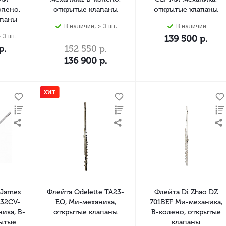
олено,
открытые клапаны
открытые клапаны
апаны
В наличии, > 3 шт.
В наличии
 3 шт.
139 500
р.
р.
152 550
р.
136 900
р.
 James
Флейта Odelette TA23-
Флейта Di Zhao DZ
 32CV-
EO, Ми-механика,
701BEF Ми-механика,
ика, B-
открытые клапаны
B-колено, открытые
рытые
клапаны