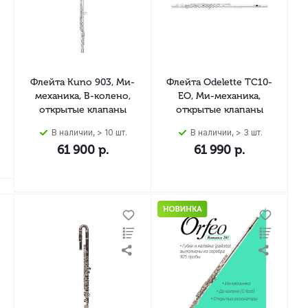
Флейта Kuno 903, Ми-
Флейта Odelette TC10-
механика, B-колено,
EO, Ми-механика,
открытые клапаны
открытые клапаны
В наличии, > 10 шт.
В наличии, > 3 шт.
61 900
р.
61 990
р.