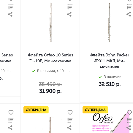
 Series
Флейта Orfeo 10 Series
Флейта John Packer
ханика
FL-10E, Ми-механика
JP011 MKII, Ми-
механика
 10 шт.
В наличии, > 10 шт.
В наличии
.
35 490
р.
32 510
р.
31 900
р.