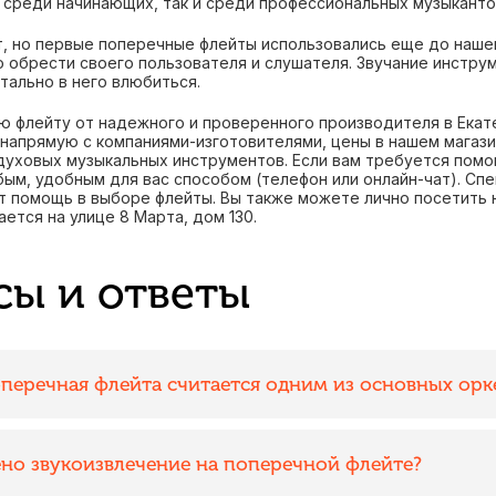
 среди начинающих, так и среди профессиональных музыканто
т, но первые поперечные флейты использовались еще до нашей
о обрести своего пользователя и слушателя. Звучание инстру
тально в него влюбиться.
ю флейту от надежного и проверенного производителя в Екате
напрямую с компаниями-изготовителями, цены в нашем магази
уховых музыкальных инструментов. Если вам требуется помо
м, удобным для вас способом (телефон или онлайн-чат). Спе
т помощь в выборе флейты. Вы также можете лично посетить 
ется на улице 8 Марта, дом 130.
сы и ответы
перечная флейта считается одним из основных орк
ено звукоизвлечение на поперечной флейте?