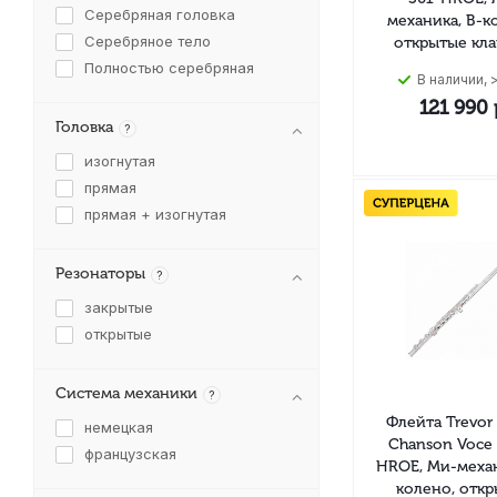
Серебряная головка
механика, B-к
Серебряное тело
открытые кл
Полностью серебряная
В наличии, >
121 990
Головка
?
изогнутая
прямая
прямая + изогнутая
Резонаторы
?
закрытые
открытые
Система механики
?
Флейта Trevor
немецкая
Chanson Voce
французская
HROE, Ми-механ
колено, отк