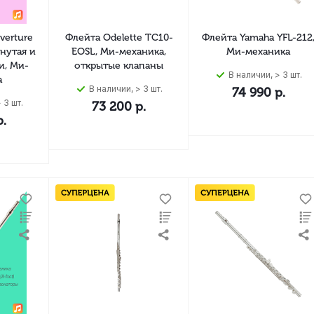
verture
Флейта Odelette TC10-
Флейта Yamaha YFL-212
гнутая и
EOSL, Ми-механика,
Ми-механика
и, Ми-
открытые клапаны
В наличии, > 3 шт.
а
В наличии, > 3 шт.
74 990
р.
 3 шт.
73 200
р.
.