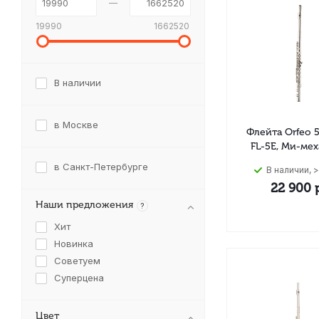
19990
1662520
В наличии
в Москве
Флейта Orfeo 5
FL-5E, Ми-ме
в Санкт-Петербурге
В наличии, >
22 900
р
Наши предложения
?
Хит
Новинка
Советуем
Суперцена
Цвет