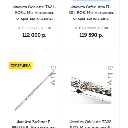
,
Флейта Odelette TA21-
Флейта Orfeo Aria FL-
EOSL, Ми-механика,
301-ROE, Ми-механика,
открытые клапаны
открытые клапаны
В наличии, > 3 шт.
В наличии, > 3 шт.
112 000
р.
119 590
р.
Флейта Brahner F-
Флейта Odelette TA22-
888SSHB, Ми-механика,
BEO, Ми-механика, B-