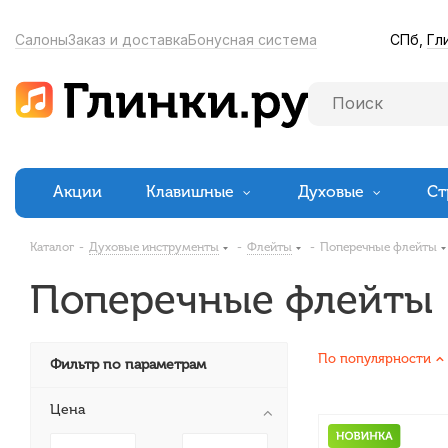
СПб,
Гл
Салоны
Заказ и доставка
Бонусная система
Акции
Клавишные
Духовые
Ст
Каталог
-
Духовые инструменты
-
Флейты
-
Поперечные флейты
Поперечные флейты
По популярности
Фильтр по параметрам
Цена