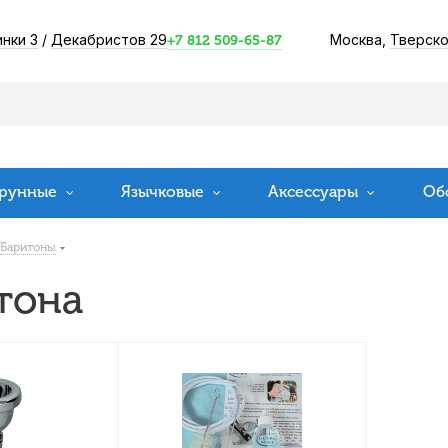
инки 3
/
Декабристов 29
Москва,
Тверско
+7 812 509-65-87
рунные
Язычковые
Аксессуары
Об
Баритоны
тона