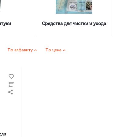
туки
Средства для чистки и ухода
По алфавиту
По цене
для