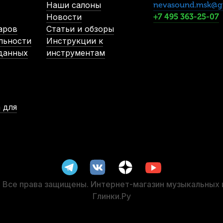
Наши салоны
nevasound.msk@g
Новости
+7 495 363-25-07
аров
Статьи и обзоры
льности
Инструкции к
 данных
инструментам
 для
Все права защищены. Интернет-магазин музыкальных
Глинки.Ру