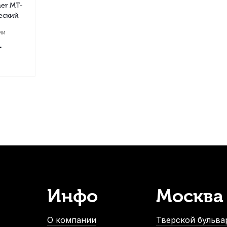
ner MT-
еский
ии
.
Инфо
Москва
О компании
Тверской бульвар