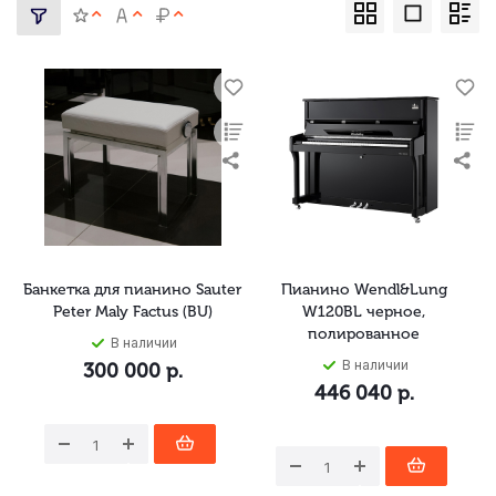
Банкетка для пианино Sauter
Пианино Wendl&Lung
Peter Maly Factus (BU)
W120BL черное,
полированное
В наличии
В наличии
300 000
р.
446 040
р.