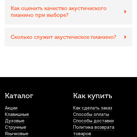
Как оценить качество акустического
пианино при выборе?
Сколько служит акустическое пианино?
Каталог
Как купить
Акции
Как сделать заказ
Клавишные
Способы оплаты
Духовые
Способы доставки
Струнные
Политика возврата
Язычковые
товаров