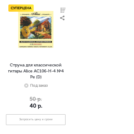
Струна для классической
гитары Alice AC106-H-4 №4
Ре (D)
Под заказ
50
р.
40
р.
Запросить цену и сроки