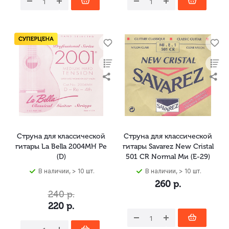
Струна для классической
Струна для классической
гитары La Bella 2004MH Ре
гитары Savarez New Cristal
(D)
501 CR Normal Ми (E-29)
В наличии, > 10 шт.
В наличии, > 10 шт.
260
р.
240
р.
220
р.