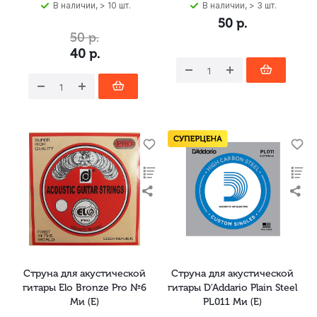
В наличии, > 10 шт.
В наличии, > 3 шт.
50
р.
50
р.
40
р.
Струна для акустической
Струна для акустической
гитары Elo Bronze Pro №6
гитары D'Addario Plain Steel
Ми (E)
PL011 Ми (E)